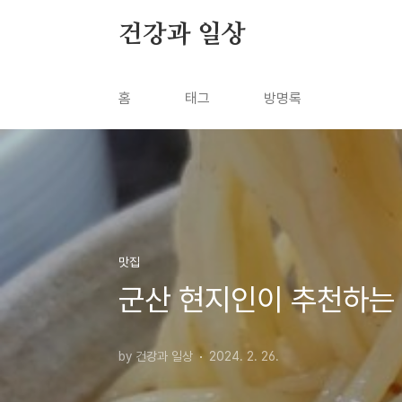
본문 바로가기
건강과 일상
홈
태그
방명록
맛집
군산 현지인이 추천하는 
by 건강과 일상
2024. 2. 26.