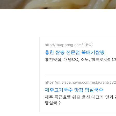
http://ttuappong.com/
광고
홍천 짬뽕 전문점 뚝배기짬뽕
홍천맛집, 대명CC, 소노, 힐드로사이CC
https://m.place.naver.com/restaurant/38
제주고기국수 맛집 영실국수
제주 특급호텔 쉐프 출신 대표가 맛과
영실국수