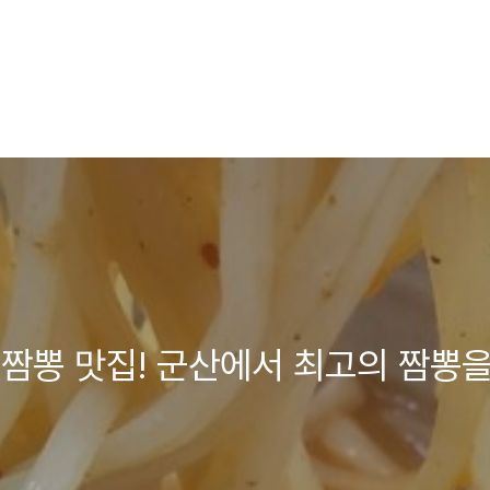
짬뽕 맛집! 군산에서 최고의 짬뽕