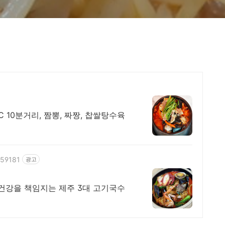
 10분거리, 짬뽕, 짜짱, 찹쌀탕수육
259181
광고
 건강을 책임지는 제주 3대 고기국수