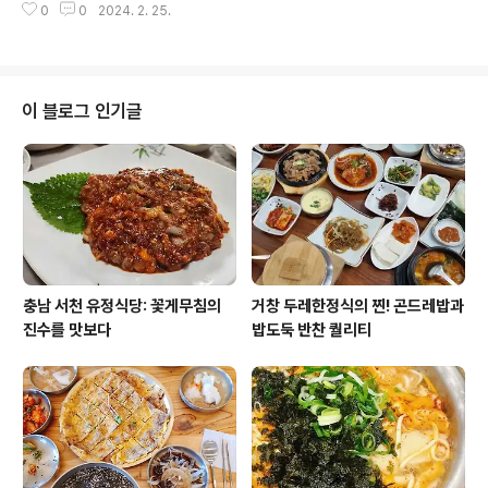
소가 풍부하게 들어간 짬뽕은 한 입 맛보면 더 이상 다른 짬
0
0
2024. 2. 25.
리아의 피자, 프랑스의 크로와상, 스페인의 타파스 등 양식
뽕 맛집..
요리는 다양한 나라의 특색과 문화를 담고 있습니다. 이러
한 다양성은 많은 이들에게 매력적으로 다가옵니다. 양식
맛집에서는 오랜 전통과 경험을 바탕으로 한참 잘 익힌 고
기와 신선한 재료를 사용하여 최상의 맛을 즐길 수 있으며,
이 블로그 인기글
전주 송천동 앨리스인더키친이 바로 그곳입니다. 앨리스인
더키친 | 카카오맵 (kakao.com) 앨리스인더키친 전북특
별자치도 전주시 덕진구 사근1길 37 1층 106호 (송천동2
가 179-121) place.map.kakao.com 2. 전주 앨리스
인더키친 맛..
충남 서천 유정식당: 꽃게무침의
거창 두레한정식의 찐! 곤드레밥과
진수를 맛보다
밥도둑 반찬 퀄리티