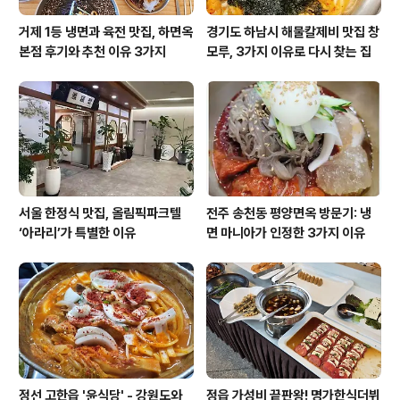
거제 1등 냉면과 육전 맛집, 하면옥
경기도 하남시 해물칼제비 맛집 창
본점 후기와 추천 이유 3가지
모루, 3가지 이유로 다시 찾는 집
서울 한정식 맛집, 올림픽파크텔
전주 송천동 평양면옥 방문기: 냉
‘아라리’가 특별한 이유
면 마니아가 인정한 3가지 이유
정선 고한읍 '윤식당' - 강원도와
정읍 가성비 끝판왕! 명가한식더뷔