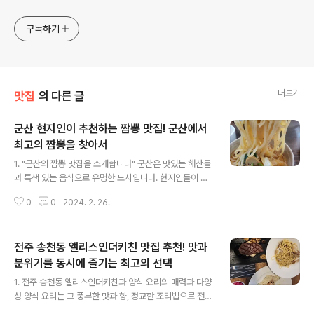
구독하기
더보기
맛집
의 다른 글
군산 현지인이 추천하는 짬뽕 맛집! 군산에서
최고의 짬뽕을 찾아서
글 내용
1. "군산의 짬뽕 맛집을 소개합니다" 군산은 맛있는 해산물
과 특색 있는 음식으로 유명한 도시입니다. 현지인들이 가
장 자주 찾는 음식 중 하나가 짬뽕인데요. 군산에서 최고의
0
0
2024. 2. 26.
짬뽕 맛집을 소개해드리겠습니다. 군산 나운동 메이찬은
군산의 현지인들뿐만 아니라 관광객들에게도 인기 있는 장
소입니다. 메이찬 | 카카오맵 (kakao.com) 메이찬 전북
전주 송천동 앨리스인더키친 맛집 추천! 맛과
특별자치도 군산시 하나운2길 33 (나운동 834-10) plac
e.map.kakao.com 2. "맛있는 짬뽕과 다양한 메뉴" 이
분위기를 동시에 즐기는 최고의 선택
글 내용
맛집에서는 짬뽕을 비롯해 다양한 메뉴를 즐길 수 있습니
1. 전주 송천동 앨리스인더키친과 양식 요리의 매력과 다양
다. 짬뽕은 국물의 깊은 맛과 적절한 매운맛이 특징입니다.
성 양식 요리는 그 풍부한 맛과 향, 정교한 조리법으로 전
특히 항아리 짬뽕은 꼭 먹어야 합니다. 신선한 해산물과 채
세계적으로 사랑받는 대표적인 음식 중 하나입니다. 이탈