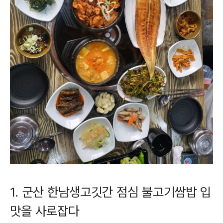
1. 군산 한남생고깃간 점심 불고기쌈밥 입
맛을 사로잡다