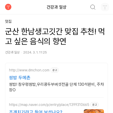
검색하기
건강과 일상
티스토리
맛집
군산 한남생고깃간 맞집 추천! 먹
고 싶은 음식의 향연
건강과 일상
2024. 3. 1. 11:25
http://www.dmchon.com
광고
쌈밥 두메촌
쌈밥! 참우렁쌈밥,우리콩두부버섯전골 단체 130석완비, 주차
장O
https://map.naver.com/p/entry/place/1399310665
광고
조개치기라고 들어 보셨나요?