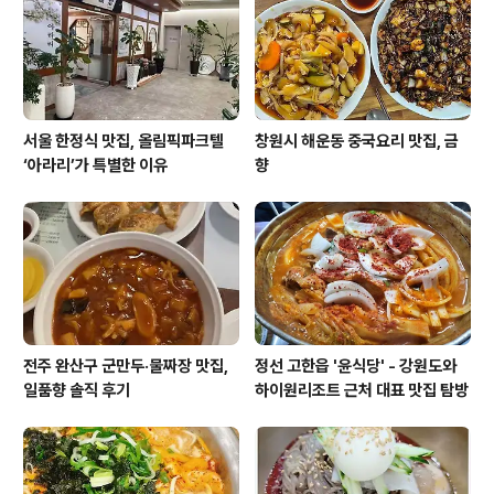
서울 한정식 맛집, 올림픽파크텔
창원시 해운동 중국요리 맛집, 금
‘아라리’가 특별한 이유
향
전주 완산구 군만두·물짜장 맛집,
정선 고한읍 '윤식당' - 강원도와
일품향 솔직 후기
하이원리조트 근처 대표 맛집 탐방