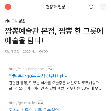
검색하기
건강과 일상
티스토리
카테고리 없음
짬뽕예술관 본점, 짬뽕 한 그릇에
예술을 담다!
건강과 일상
2025. 8. 4. 06:00
http://m.coupang.com
광고
짬뽕 쿠팡 10분 완성 간편한 한 끼
간편한 짬뽕, 맛있는 식사를 오늘주문 내일도착 로켓배송으
로! 면 요리 마니아라면 꼭 맛봐야 할! 와우회원 30일 내 무료
반품으로 편하게.
http://geumsu.kr
광고
고추씨기름의 기준 금수실업