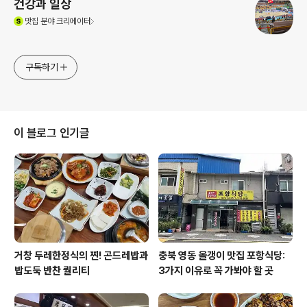
건강과 일상
(새창열림)
맛집
분야 크리에이터
구독하기
이 블로그 인기글
거창 두레한정식의 찐! 곤드레밥과
충북 영동 올갱이 맛집 포항식당:
밥도둑 반찬 퀄리티
3가지 이유로 꼭 가봐야 할 곳