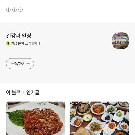
(새창열림)
로그 정보
건강과 일상
(새창열림)
맛집
분야 크리에이터
구독하기
이 블로그 인기글