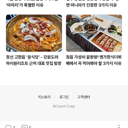
‘아라리’가 특별한 이유
면 마니아가 인정한 3가지 이유
정선 고한읍 '윤식당' - 강원도와
정읍 가성비 끝판왕! 명가한식더뷔
하이원리조트 근처 대표 맛집 탐방
페에서 꼭 먹어봐야 할 3가지 이유
의안내
티스토리
로그인
고객센터
© Daum Corp.
4
5