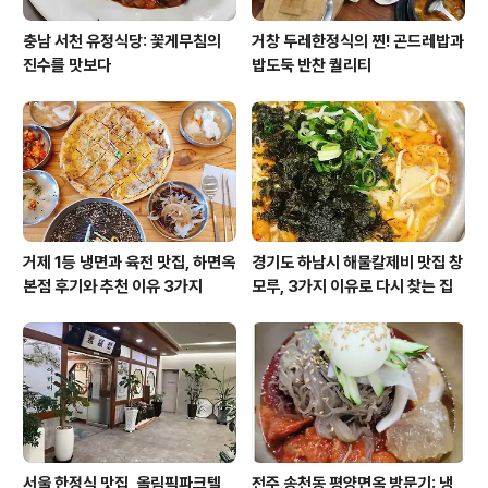
충남 서천 유정식당: 꽃게무침의
거창 두레한정식의 찐! 곤드레밥과
진수를 맛보다
밥도둑 반찬 퀄리티
거제 1등 냉면과 육전 맛집, 하면옥
경기도 하남시 해물칼제비 맛집 창
본점 후기와 추천 이유 3가지
모루, 3가지 이유로 다시 찾는 집
서울 한정식 맛집, 올림픽파크텔
전주 송천동 평양면옥 방문기: 냉