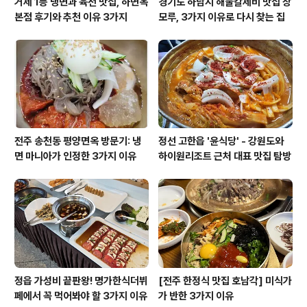
거제 1등 냉면과 육전 맛집, 하면옥
경기도 하남시 해물칼제비 맛집 창
본점 후기와 추천 이유 3가지
모루, 3가지 이유로 다시 찾는 집
전주 송천동 평양면옥 방문기: 냉
정선 고한읍 '윤식당' - 강원도와
면 마니아가 인정한 3가지 이유
하이원리조트 근처 대표 맛집 탐방
정읍 가성비 끝판왕! 명가한식더뷔
[전주 한정식 맛집 호남각] 미식가
페에서 꼭 먹어봐야 할 3가지 이유
가 반한 3가지 이유