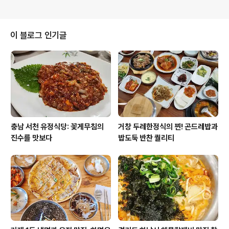
이 블로그 인기글
충남 서천 유정식당: 꽃게무침의
거창 두레한정식의 찐! 곤드레밥과
진수를 맛보다
밥도둑 반찬 퀄리티