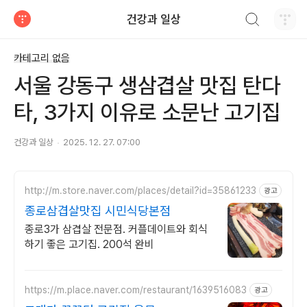
검색하기
건강과 일상
티스토리
카테고리 없음
서울 강동구 생삼겹살 맛집 탄다
타, 3가지 이유로 소문난 고기집
건강과 일상
2025. 12. 27. 07:00
http://m.store.naver.com/places/detail?id=35861233
광고
종로삼겹살맛집 시민식당본점
종로3가 삼겹살 전문점. 커플데이트와 회식
하기 좋은 고기집. 200석 완비
https://m.place.naver.com/restaurant/1639516083
광고