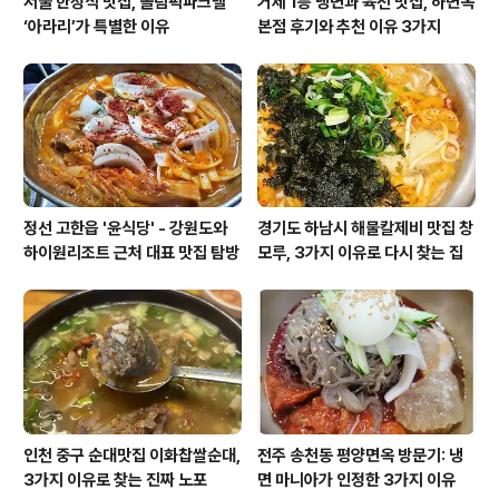
서울 한정식 맛집, 올림픽파크텔
거제 1등 냉면과 육전 맛집, 하면옥
‘아라리’가 특별한 이유
본점 후기와 추천 이유 3가지
정선 고한읍 '윤식당' - 강원도와
경기도 하남시 해물칼제비 맛집 창
하이원리조트 근처 대표 맛집 탐방
모루, 3가지 이유로 다시 찾는 집
인천 중구 순대맛집 이화찹쌀순대,
전주 송천동 평양면옥 방문기: 냉
3가지 이유로 찾는 진짜 노포
면 마니아가 인정한 3가지 이유