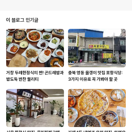
이 블로그 인기글
거창 두레한정식의 찐! 곤드레밥과
충북 영동 올갱이 맛집 포항식당:
밥도둑 반찬 퀄리티
3가지 이유로 꼭 가봐야 할 곳