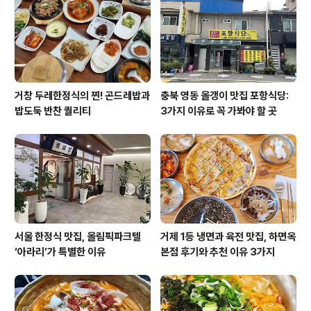
거창 두레한정식의 찐! 곤드레밥과
충북 영동 올갱이 맛집 포항식당:
밥도둑 반찬 퀄리티
3가지 이유로 꼭 가봐야 할 곳
서울 한정식 맛집, 올림픽파크텔
거제 1등 냉면과 육전 맛집, 하면옥
‘아라리’가 특별한 이유
본점 후기와 추천 이유 3가지