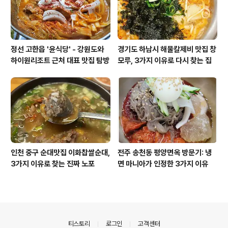
정선 고한읍 '윤식당' - 강원도와
경기도 하남시 해물칼제비 맛집 창
하이원리조트 근처 대표 맛집 탐방
모루, 3가지 이유로 다시 찾는 집
인천 중구 순대맛집 이화찹쌀순대,
전주 송천동 평양면옥 방문기: 냉
3가지 이유로 찾는 진짜 노포
면 마니아가 인정한 3가지 이유
의안내
티스토리
로그인
고객센터