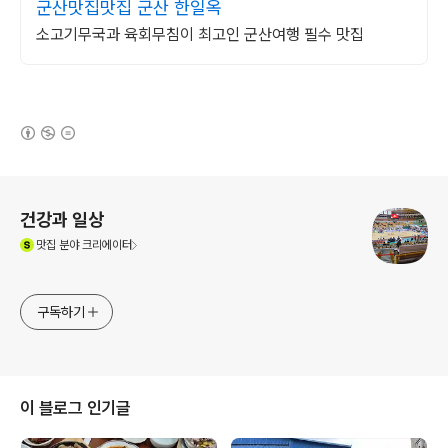
군산맛집맛집 군산 한일옥
소고기무국과 육회무침이 최고인 군산여행 필수 맛집
(새창열림)
로그 정보
건강과 일상
(새창열림)
맛집
분야 크리에이터
구독하기
이 블로그 인기글