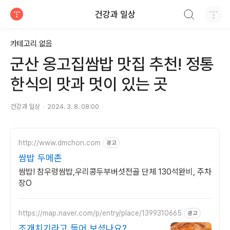
검색하기
건강과 일상
티스토리
카테고리 없음
군산 옹고집쌈밥 맛집 추천! 정통
한식의 맛과 멋이 있는 곳
건강과 일상
2024. 3. 8. 08:00
http://www.dmchon.com
광고
쌈밥 두메촌
쌈밥! 참우렁쌈밥,우리콩두부버섯전골 단체 130석완비, 주차
장O
https://map.naver.com/p/entry/place/1399310665
광고
조개치기라고 들어 보셨나요?