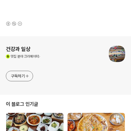
(새창열림)
로그 정보
건강과 일상
(새창열림)
맛집
분야 크리에이터
구독하기
이 블로그 인기글