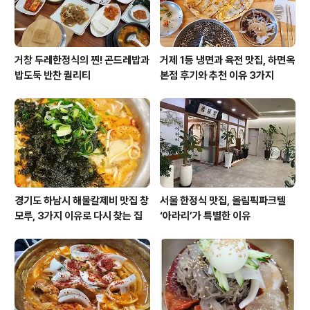
거창 두레한정식의 찐! 곤드레밥과
거제 1등 냉면과 육전 맛집, 하면옥
밥도둑 반찬 퀄리티
본점 후기와 추천 이유 3가지
경기도 하남시 해물칼제비 맛집 창
서울 한정식 맛집, 올림픽파크텔
모루, 3가지 이유로 다시 찾는 집
‘아라리’가 특별한 이유