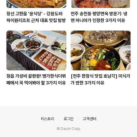
정선 고한읍 '윤식당' - 강원도와
전주 송천동 평양면옥 방문기: 냉
하이원리조트 근처 대표 맛집 탐방
면 마니아가 인정한 3가지 이유
정읍 가성비 끝판왕! 명가한식더뷔
[전주 한정식 맛집 호남각] 미식가
페에서 꼭 먹어봐야 할 3가지 이유
가 반한 3가지 이유
의안내
티스토리
로그인
고객센터
© Daum Corp.